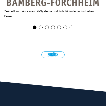
it -
KI-Transfer Plus
1
2
3
4
5
6
Zurück