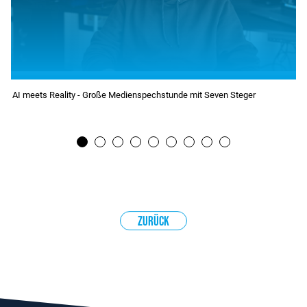
AI meets Reality - Große Medienspechstunde mit Seven Steger
1
2
3
4
5
6
7
Zurück