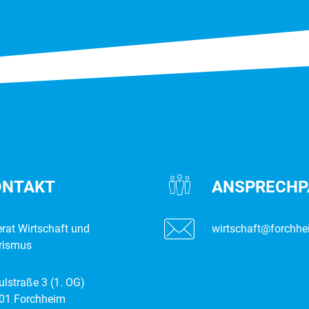
ONTAKT
ANSPRECH­­
erat Wirtschaft und
wirtschaft@forchhe
rismus
ulstraße 3 (1. OG)
01 Forchheim