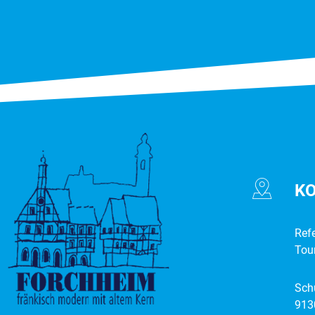
K
Ref
Tou
Sch
913