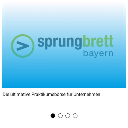
Neuer Call im IGP
1
2
3
4