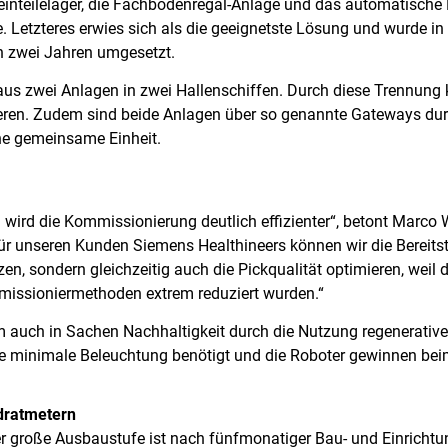
einteilelager, die Fachbodenregal-Anlage und das automatische 
e. Letzteres erwies sich als die geeignetste Lösung und wurde 
n zwei Jahren umgesetzt.
s zwei Anlagen in zwei Hallenschiffen. Durch diese Trennung k
eren. Zudem sind beide Anlagen über so genannte Gateways du
ine gemeinsame Einheit.
wird die Kommissionierung deutlich effizienter“, betont Marco 
ür unseren Kunden Siemens Healthineers können wir die Bereitst
en, sondern gleichzeitig auch die Pickqualität optimieren, weil 
ssioniermethoden extrem reduziert wurden.“
m auch in Sachen Nachhaltigkeit durch die Nutzung regenerative
ine minimale Beleuchtung benötigt und die Roboter gewinnen be
dratmetern
r große Ausbaustufe ist nach fünfmonatiger Bau- und Einrichtun