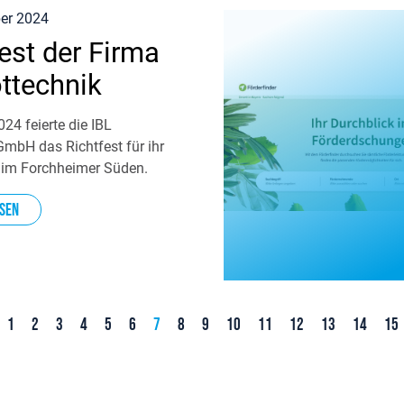
er 2024
est der Firma
öttechnik
24 feierte die IBL
GmbH das Richtfest für ihr
 im Forchheimer Süden.
sen
1
2
3
4
5
6
7
8
9
10
11
12
13
14
15