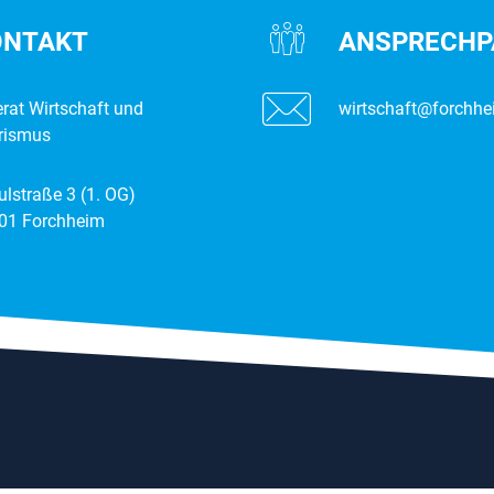
ONTAKT
ANSPRECH­­
erat Wirtschaft und
wirtschaft@forchhe
rismus
ulstraße 3 (1. OG)
01 Forchheim