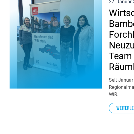
27. Januar
Wirts
Bambe
Forch
Neuzu
Team 
Räuml
Seit Januar
Regionalma
WiR.
Weiterle