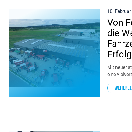
18. Februar
Von F
die W
Fahrz
Erfol
Mit neuer st
eine vielve
Weiterle