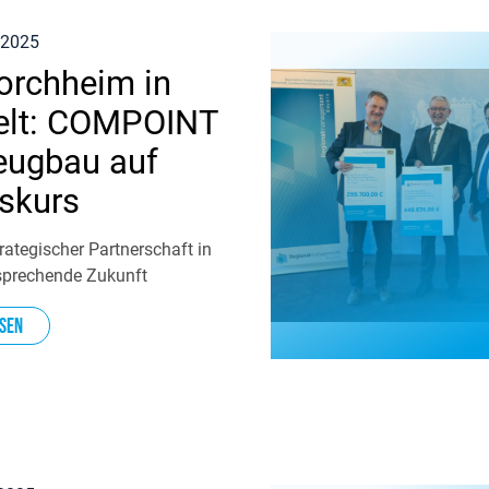
 2025
orchheim in
elt: COMPOINT
eugbau auf
gskurs
rategischer Partnerschaft in
rsprechende Zukunft
sen