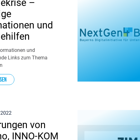
ekrise –
ige
mationen und
ehilfen
formationen und
ende Links zum Thema
en
sen
 2022
rungen von
no, INNO-KOM