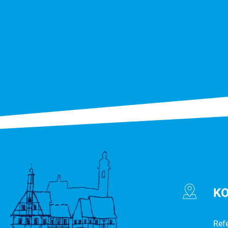
K
Ref