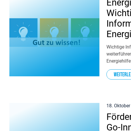
Energi
Wicht
Infor
Energi
Wichtige In
weiterführ
Energiehilf
Weiterle
18. Oktober
Förde
Go-In