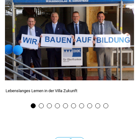
Wettbewerb Wirtschaft und Finanzen
KI-Transfer 
1
2
3
4
5
6
7