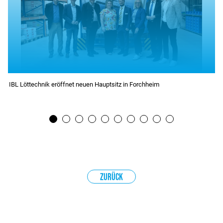
IBL Löttechnik eröffnet neuen Hauptsitz in Forchheim
1
2
3
4
5
6
7
Zurück