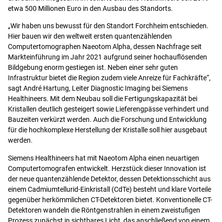
etwa 500 Millionen Euro in den Ausbau des Standorts.
„Wir haben uns bewusst für den Standort Forchheim entschieden.
Hier bauen wir den weltweit ersten quantenzählenden
Computertomographen Naeotom Alpha, dessen Nachfrage seit
Markteinführung im Jahr 2021 aufgrund seiner hochauflösenden
Bildgebung enorm gestiegen ist. Neben einer sehr guten
Infrastruktur bietet die Region zudem viele Anreize für Fachkräfte“,
sagt André Hartung, Leiter Diagnostic Imaging bei Siemens
Healthineers. Mit dem Neubau soll die Fertigungskapazität bei
Kristallen deutlich gesteigert sowie Lieferengpässe verhindert und
Bauzeiten verkürzt werden. Auch die Forschung und Entwicklung
für die hochkomplexe Herstellung der Kristalle soll hier ausgebaut
werden.
Siemens Healthineers hat mit Naeotom Alpha einen neuartigen
Computertomografen entwickelt. Herzstück dieser Innovation ist
der neue quantenzählende Detektor, dessen Detektionsschicht aus
einem Cadmiumtellurid-Einkristall (CdTe) besteht und klare Vorteile
gegenüber herkömmlichen CT-Detektoren bietet. Konventionelle CT-
Detektoren wandeln die Röntgenstrahlen in einem zweistufigen
Prozess zunächst in sichtbares Licht, das anschließend von einem