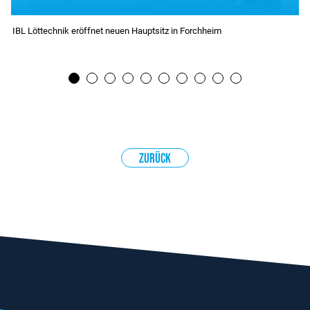
IBL Löttechnik eröffnet neuen Hauptsitz in Forchheim
1
2
3
4
5
6
7
Zurück