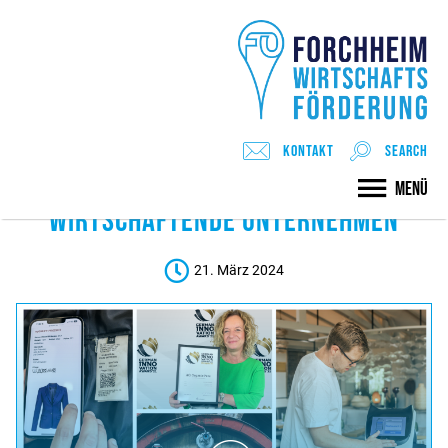
WIRTSCHAFTSREGION BAMBERG-
Kontakt
search
FORCHHEIM PRÄSENTIERT NACHHALTIG
Menü
WIRTSCHAFTENDE UNTERNEHMEN
21. März 2024